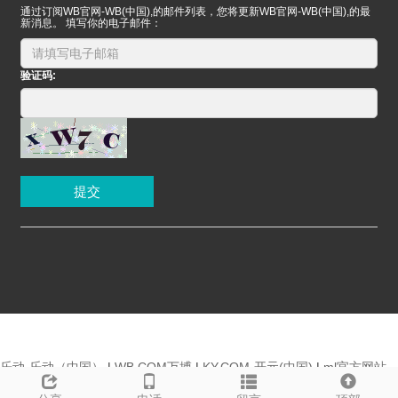
通过订阅WB官网-WB(中国),的邮件列表，您将更新WB官网-WB(中国),的最
新消息。 填写你的电子邮件：
验证码:
提交
乐动-乐动（中国）
|
WB.COM万搏
|
KY.COM-开元(中国)
|
ml官方网站-
首页
|
xk.com-星空(中国)
|
XINGKONG.COM-星空(中国)
|
leyu乐鱼(中